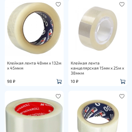
Клейкая лента 48мм х 132м
Клейкая лента
х 45мкм
канцелярская 15мм х 25м х
38мкм
98 ₽
10 ₽