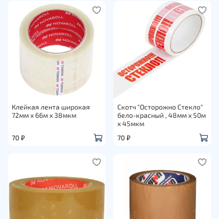
Клейкая лента широкая
Скотч "Осторожно Стекло"
72мм х 66м х 38мкм
бело-красный , 48мм х 50м
х 45мкм
70 ₽
70 ₽