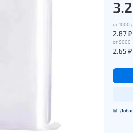
3.2
от 1000 
2.87 ₽
от 5000
2.65 ₽
Добав