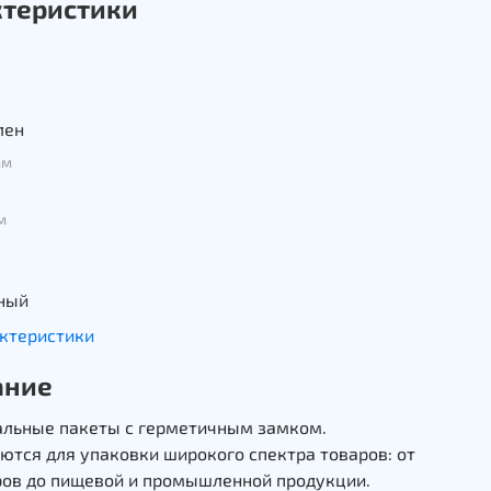
ктеристики
ь
лен
мм
м
ный
актеристики
ание
альные пакеты с герметичным замком.
тся для упаковки широкого спектра товаров: от
ров до пищевой и промышленной продукции.