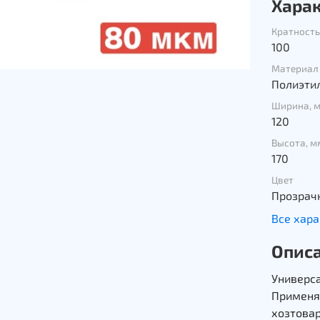
Хара
Кратност
100
Материал
Полиэти
Ширина, 
120
Высота, м
170
Цвет
Прозрач
Все хар
Опис
Универс
Применяю
хозтова