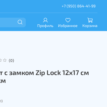
+7 (950) 864-41-99
Профиль
Избранное
Корзина
(0)
т с замком Zip Lock 12х17 см
км
99