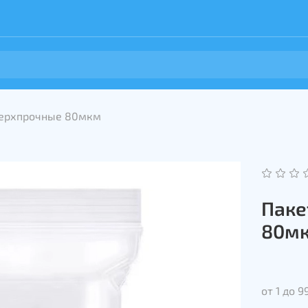
ерхпрочные 80мкм
Паке
80м
от 1 до 9